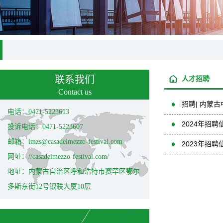
联系我们
人才招聘
Contact us
招聘| 内蒙
电话：0471-5223613
2024年招
投诉电话：0471-5223607
邮箱：imzs@casadeimezzo-festival.com
2023年招聘
网址：//casadeimezzo-festival.com/
地址：内蒙古自治区呼和浩特市赛罕区鄂尔
多斯东街12号银联大厦10层