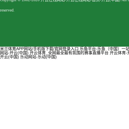
reserved.
米兰体育APP网站/手机版下载/官网登录入口
乐鱼平台-乐鱼（中国）一
网站-开云(中国)
开云体育_全网最全最有氛围的赛事直播平台
开云体育-开
开云(中国)
乐动网站-乐动(中国)