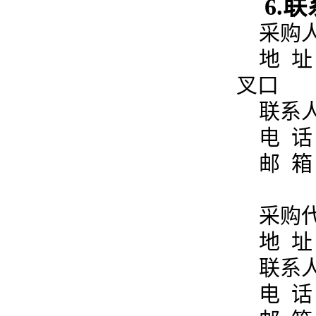
6.
采购
地 
叉口
联系
电 话：
邮 箱：
采购
地 
联系
电 话：