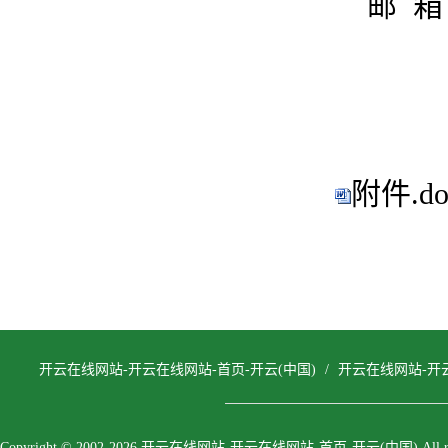
邮 箱：
附件.do
开云在线网站-开云在线网站-首页-开云(中国)
/
开云在线网站-开
Copyright © 2002-2026 开云在线网站-开云在线网站-首页-开云(中国) All ri