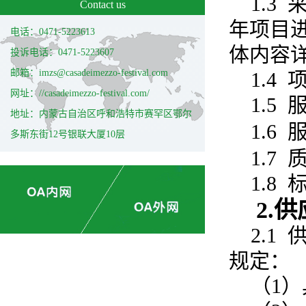
1.3
采
Contact us
年项目
电话：0471-5223613
体内容
投诉电话：0471-5223607
邮箱：imzs@casadeimezzo-festival.com
1.4
网址：//casadeimezzo-festival.com/
1.5
地址：内蒙古自治区呼和浩特市赛罕区鄂尔
1.6
多斯东街12号银联大厦10层
1.7
1.8
2.
2.1
规定：
（1