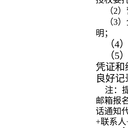
（2
（3
明；
（4
（5
凭证和
良好记
注：
邮箱报名
话通知
+联系人