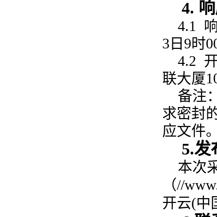
4.
4.1
3日9时0
4.2
联大厦1
备注
求密封
应文件
5.
本次
（//ww
开云(中国)