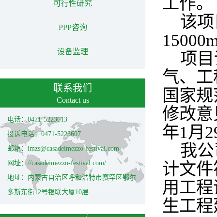
工作。
可行性研究
该项
PPP咨询
1500
设备监理
项目
气、工
联系我们
国家规
Contact us
修改意
电话：0471-5223613
年1月
投诉电话：0471-5223607
我公
邮箱：imzs@casadeimezzo-festival.com
网址：//casadeimezzo-festival.com/
计文件
地址：内蒙古自治区呼和浩特市赛罕区鄂尔
用工程
多斯东街12号银联大厦10层
生工程