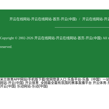
开云在线网站-开云在线网站-首页-开云(中国)
/
开云在线网站-开
Copyright © 2002-2026 开云在线网站-开云在线网站-首页-开云(中国) All ri
reserved.
米兰体育APP网站/手机版下载/官网登录入口
乐鱼平台-乐鱼（中国）一
网站-开云(中国)
开云体育_全网最全最有氛围的赛事直播平台
开云体育-开
开云(中国)
乐动网站-乐动(中国)